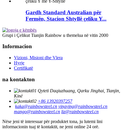
Gardh Standard Australian për
Fermën, Stacion Shtyllë çeliku Y...
Grupi i Çelikut Tianjin Rainbow u themelua në vitin 2000
Informacion
Vizioni, Misioni dhe Vlera
Hyrje
Certifikatë
na kontakton
Qyteti Daqiuzhuang, Qarku Jinghai, Tianjin,
Kinë
+86 13920397257
kaka@rainbowsteel.cn
yingying@rainbowsteel.cn
mango@rainbowsteel.cn
liz@rainbowsteel.cn
Nëse jeni të interesuar për produktet tona, ju lutemi lini
informacionin tuaj të kontaktit, ne jemi online 24 orë.