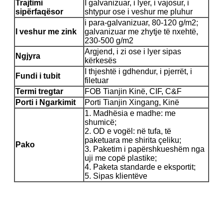
Trajtimi
I galvanizuar, i lyer, i vajosur, i
sipërfaqësor
shtypur ose i veshur me pluhur
i para-galvanizuar, 80-120 g/m2;
I veshur me zink
galvanizuar me zhytje të nxehtë,
230-500 g/m2
Argjend, i zi ose i lyer sipas
Ngjyra
kërkesës
I thjeshtë i gdhendur, i pjerrët, i
Fundi i tubit
filetuar
Termi tregtar
FOB Tianjin Kinë, CIF, C&F
Porti i Ngarkimit
Porti Tianjin Xingang, Kinë
1. Madhësia e madhe: me
shumicë;
2. OD e vogël: në tufa, të
paketuara me shirita çeliku;
Pako
3. Paketim i papërshkueshëm nga
uji me copë plastike;
4. Paketa standarde e eksportit;
5. Sipas klientëve