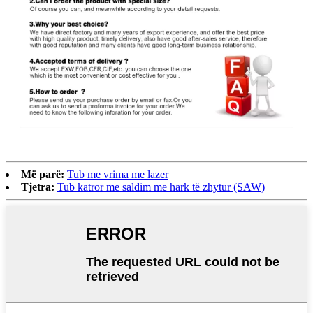
Më parë:
Tub me vrima me lazer
Tjetra:
Tub katror me saldim me hark të zhytur (SAW)