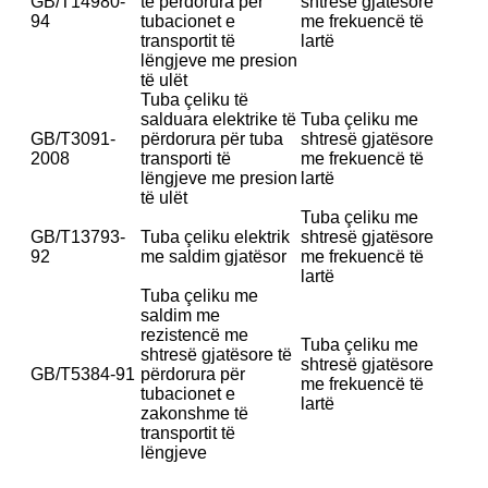
GB/T14980-
të përdorura për
shtresë gjatësore
94
tubacionet e
me frekuencë të
transportit të
lartë
lëngjeve me presion
të ulët
Tuba çeliku të
salduara elektrike të
Tuba çeliku me
GB/T3091-
përdorura për tuba
shtresë gjatësore
2008
transporti të
me frekuencë të
lëngjeve me presion
lartë
të ulët
Tuba çeliku me
GB/T13793-
Tuba çeliku elektrik
shtresë gjatësore
92
me saldim gjatësor
me frekuencë të
lartë
Tuba çeliku me
saldim me
rezistencë me
Tuba çeliku me
shtresë gjatësore të
shtresë gjatësore
GB/T5384-91
përdorura për
me frekuencë të
tubacionet e
lartë
zakonshme të
transportit të
lëngjeve