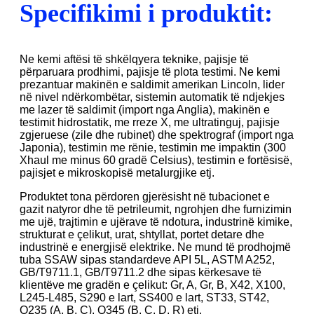
Specifikimi i produktit:
Ne kemi aftësi të shkëlqyera teknike, pajisje të
përparuara prodhimi, pajisje të plota testimi. Ne kemi
prezantuar makinën e saldimit amerikan Lincoln, lider
në nivel ndërkombëtar, sistemin automatik të ndjekjes
me lazer të saldimit (import nga Anglia), makinën e
testimit hidrostatik, me rreze X, me ultratinguj, pajisje
zgjeruese (zile dhe rubinet) dhe spektrograf (import nga
Japonia), testimin me rënie, testimin me impaktin (300
Xhaul me minus 60 gradë Celsius), testimin e fortësisë,
pajisjet e mikroskopisë metalurgjike etj.
Produktet tona përdoren gjerësisht në tubacionet e
gazit natyror dhe të petrileumit, ngrohjen dhe furnizimin
me ujë, trajtimin e ujërave të ndotura, industrinë kimike,
strukturat e çelikut, urat, shtyllat, portet detare dhe
industrinë e energjisë elektrike. Ne mund të prodhojmë
tuba SSAW sipas standardeve API 5L, ASTM A252,
GB/T9711.1, GB/T9711.2 dhe sipas kërkesave të
klientëve me gradën e çelikut: Gr, A, Gr, B, X42, X100,
L245-L485, S290 e lart, SS400 e lart, ST33, ST42,
Q235 (A, B, C), Q345 (B, C, D, R) etj.