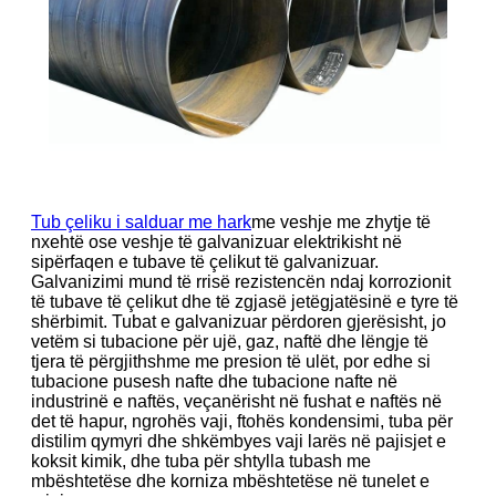
Tub çeliku i salduar me hark
me veshje me zhytje të
nxehtë ose veshje të galvanizuar elektrikisht në
sipërfaqen e tubave të çelikut të galvanizuar.
Galvanizimi mund të rrisë rezistencën ndaj korrozionit
të tubave të çelikut dhe të zgjasë jetëgjatësinë e tyre të
shërbimit. Tubat e galvanizuar përdoren gjerësisht, jo
vetëm si tubacione për ujë, gaz, naftë dhe lëngje të
tjera të përgjithshme me presion të ulët, por edhe si
tubacione pusesh nafte dhe tubacione nafte në
industrinë e naftës, veçanërisht në fushat e naftës në
det të hapur, ngrohës vaji, ftohës kondensimi, tuba për
distilim qymyri dhe shkëmbyes vaji larës në pajisjet e
koksit kimik, dhe tuba për shtylla tubash me
mbështetëse dhe korniza mbështetëse në tunelet e