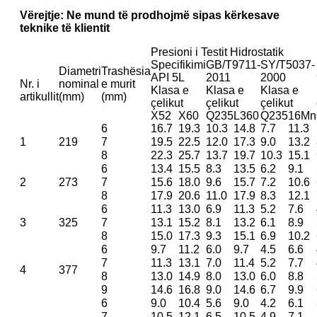
Vërejtje: Ne mund të prodhojmë sipas kërkesave
teknike të klientit
Presioni i Testit Hidrostatik
Specifikimi
GB/T9711-
SY/T5037-
Diametri
Trashësia
API 5L
2011
2000
Nr. i
nominal
e murit
Klasa e
Klasa e
Klasa e
artikullit
(mm)
(mm)
çelikut
çelikut
çelikut
X52
X60
Q235
L360
Q235
16Mn
6
16.7
19.3
10.3
14.8
7.7
11.3
1
219
7
19.5
22.5
12.0
17.3
9.0
13.2
8
22.3
25.7
13.7
19.7
10.3
15.1
6
13.4
15.5
8.3
13.5
6.2
9.1
2
273
7
15.6
18.0
9.6
15.7
7.2
10.6
8
17.9
20.6
11.0
17.9
8.3
12.1
6
11.3
13.0
6.9
11.3
5.2
7.6
3
325
7
13.1
15.2
8.1
13.2
6.1
8.9
8
15.0
17.3
9.3
15.1
6.9
10.2
6
9.7
11.2
6.0
9.7
4.5
6.6
7
11.3
13.1
7.0
11.4
5.2
7.7
4
377
8
13.0
14.9
8.0
13.0
6.0
8.8
9
14.6
16.8
9.0
14.6
6.7
9.9
6
9.0
10.4
5.6
9.0
4.2
6.1
7
10.5
12.1
6.5
10.5
4.9
7.1