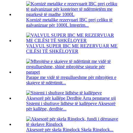
Kornizë metalike rezervuari IBC prej çeliku të
galvanizuar për 1000L Integrim...
VALVUL SUPER IBC ME REZERVUAR ME
CILËSI TË SHKËLQYER
Parape me vidë të rregullueshme për mbrojtjen e
skajeve të ndërtimit...
Sistemi i shufrave lidhëse të kallëpeve Aksesorë
për kallëpe, derdhje...
Aksesorë për skela Ringlock Skela Ringlock...