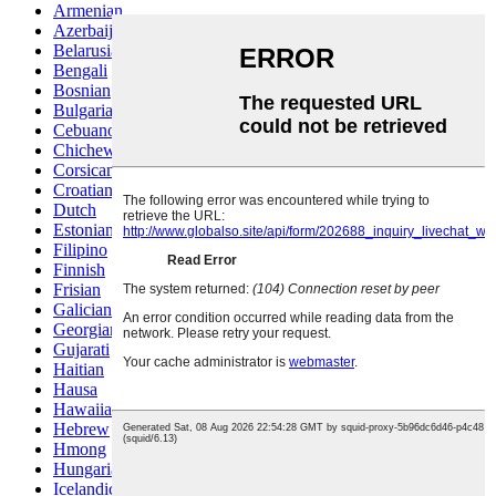
Armenian
Azerbaijani
Belarusian
Bengali
Bosnian
Bulgarian
Cebuano
Chichewa
Corsican
Croatian
Dutch
Estonian
Filipino
Finnish
Frisian
Galician
Georgian
Gujarati
Haitian
Hausa
Hawaiian
Hebrew
Hmong
Hungarian
Icelandic