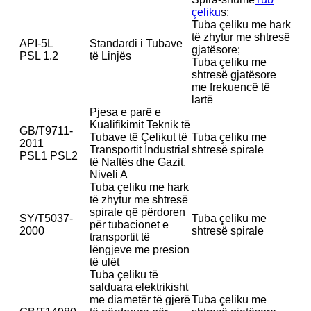
çeliku
s;
Tuba çeliku me hark
të zhytur me shtresë
API-5L
Standardi i Tubave
gjatësore;
PSL 1.2
të Linjës
Tuba çeliku me
shtresë gjatësore
me frekuencë të
lartë
Pjesa e parë e
Kualifikimit Teknik të
GB/T9711-
Tubave të Çelikut të
Tuba çeliku me
2011
Transportit Industrial
shtresë spirale
PSL1 PSL2
të Naftës dhe Gazit,
Niveli A
Tuba çeliku me hark
të zhytur me shtresë
spirale që përdoren
SY/T5037-
Tuba çeliku me
për tubacionet e
2000
shtresë spirale
transportit të
lëngjeve me presion
të ulët
Tuba çeliku të
salduara elektrikisht
me diametër të gjerë
Tuba çeliku me