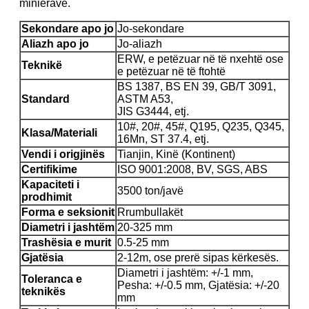
minierave.
Sekondare apo jo
Jo-sekondare
Aliazh apo jo
Jo-aliazh
ERW, e petëzuar në të nxehtë ose
Teknikë
e petëzuar në të ftohtë
BS 1387, BS EN 39, GB/T 3091,
Standard
ASTM A53,
JIS G3444, etj.
10#, 20#, 45#, Q195, Q235, Q345,
Klasa/Materiali
16Mn, ST 37.4, etj.
Vendi i origjinës
Tianjin, Kinë (Kontinent)
Certifikime
ISO 9001:2008, BV, SGS, ABS
Kapaciteti i
3500 ton/javë
prodhimit
Forma e seksionit
Rrumbullakët
Diametri i jashtëm
20-325 mm
Trashësia e murit
0.5-25 mm
Gjatësia
2-12m, ose prerë sipas kërkesës.
Diametri i jashtëm: +/-1 mm,
Toleranca e
Pesha: +/-0.5 mm, Gjatësia: +/-20
teknikës
mm