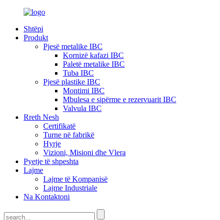
Shtëpi
Produkt
Pjesë metalike IBC
Kornizë kafazi IBC
Paletë metalike IBC
Tuba IBC
Pjesë plastike IBC
Montimi IBC
Mbulesa e sipërme e rezervuarit IBC
Valvula IBC
Rreth Nesh
Certifikatë
Turne në fabrikë
Hyrje
Vizioni, Misioni dhe Vlera
Pyetje të shpeshta
Lajme
Lajme të Kompanisë
Lajme Industriale
Na Kontaktoni