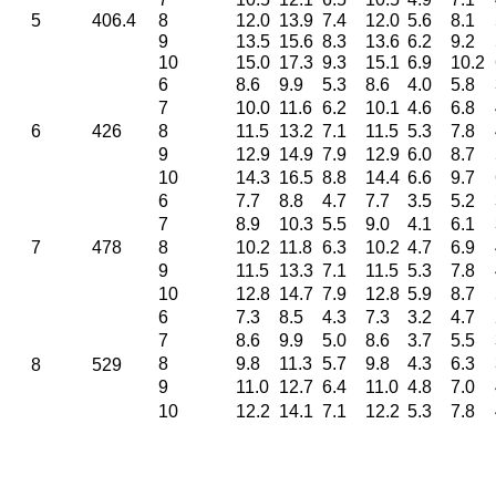
5
406.4
8
12.0
13.9
7.4
12.0
5.6
8.1
9
13.5
15.6
8.3
13.6
6.2
9.2
10
15.0
17.3
9.3
15.1
6.9
10.2
6
8.6
9.9
5.3
8.6
4.0
5.8
7
10.0
11.6
6.2
10.1
4.6
6.8
6
426
8
11.5
13.2
7.1
11.5
5.3
7.8
9
12.9
14.9
7.9
12.9
6.0
8.7
10
14.3
16.5
8.8
14.4
6.6
9.7
6
7.7
8.8
4.7
7.7
3.5
5.2
7
8.9
10.3
5.5
9.0
4.1
6.1
7
478
8
10.2
11.8
6.3
10.2
4.7
6.9
9
11.5
13.3
7.1
11.5
5.3
7.8
10
12.8
14.7
7.9
12.8
5.9
8.7
6
7.3
8.5
4.3
7.3
3.2
4.7
7
8.6
9.9
5.0
8.6
3.7
5.5
8
9.8
11.3
5.7
9.8
4.3
6.3
8
529
9
11.0
12.7
6.4
11.0
4.8
7.0
10
12.2
14.1
7.1
12.2
5.3
7.8