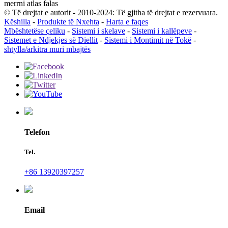
merrni atlas falas
© Të drejtat e autorit - 2010-2024: Të gjitha të drejtat e rezervuara.
Këshilla
-
Produkte të Nxehta
-
Harta e faqes
Mbështetëse çeliku
-
Sistemi i skelave
-
Sistemi i kallëpeve
-
Sistemet e Ndjekjes së Diellit
-
Sistemi i Montimit në Tokë
-
shtylla/arkitra muri mbajtës
Telefon
Tel.
+86 13920397257
Email