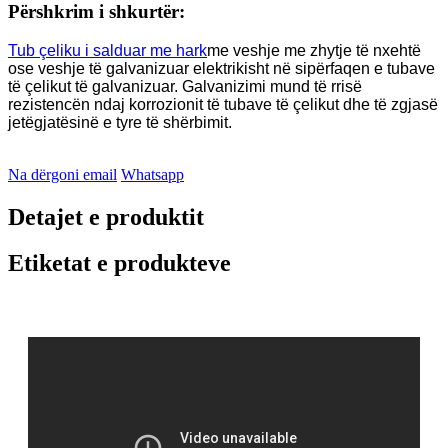
Përshkrim i shkurtër:
Tub çeliku i salduar me hark
me veshje me zhytje të nxehtë
ose veshje të galvanizuar elektrikisht në sipërfaqen e tubave
të çelikut të galvanizuar. Galvanizimi mund të rrisë
rezistencën ndaj korrozionit të tubave të çelikut dhe të zgjasë
jetëgjatësinë e tyre të shërbimit.
Na dërgoni email
Whatsapp
Detajet e produktit
Etiketat e produkteve