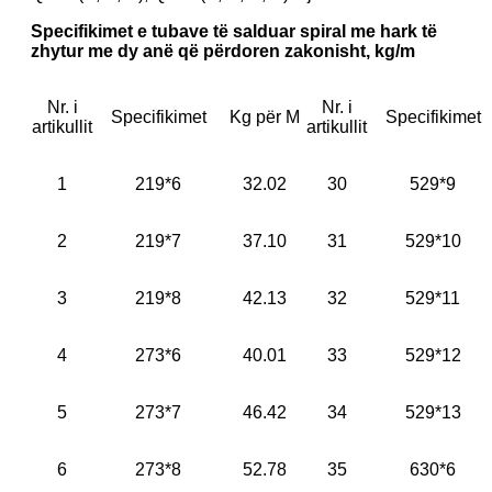
Specifikimet e tubave të salduar spiral me hark të
zhytur me dy anë që përdoren zakonisht, kg/m
Nr. i
Nr. i
Specifikimet
Kg për M
Specifikimet
artikullit
artikullit
1
219*6
32.02
30
529*9
2
219*7
37.10
31
529*10
3
219*8
42.13
32
529*11
4
273*6
40.01
33
529*12
5
273*7
46.42
34
529*13
6
273*8
52.78
35
630*6