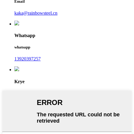
Email
kaka@rainbowsteel.cn
Whatsapp
whatsapp
13920397257
Krye